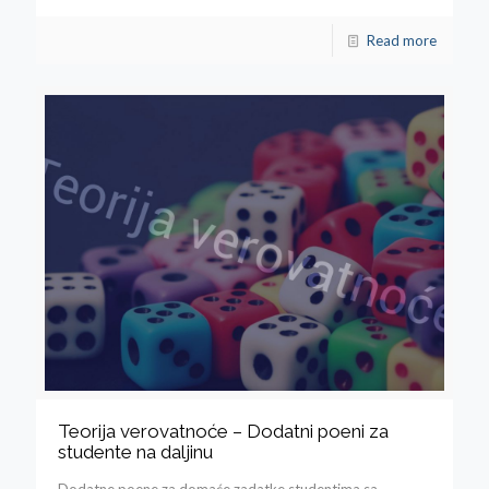
Read more
Teorija verovatnoće – Dodatni poeni za
studente na daljinu
Dodatne poene za domaće zadatke studentima sa