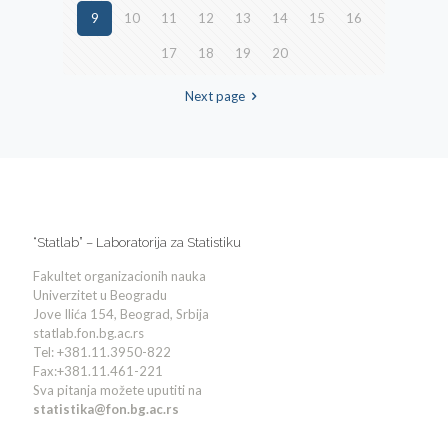
9
10
11
12
13
14
15
16
17
18
19
20
Next page
“Statlab” – Laboratorija za Statistiku
Fakultet organizacionih nauka
Univerzitet u Beogradu
Jove Ilića 154, Beograd, Srbija
statlab.fon.bg.ac.rs
Tel: +381.11.3950-822
Fax:+381.11.461-221
Sva pitanja možete uputiti na
statistika@fon.bg.ac.rs