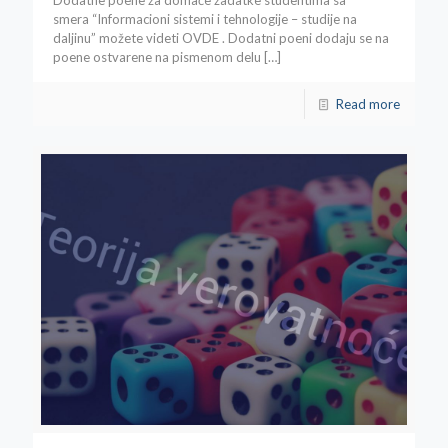
smera “Informacioni sistemi i tehnologije – studije na
daljinu” možete videti OVDE . Dodatni poeni dodaju se na
poene ostvarene na pismenom delu
[…]
Read more