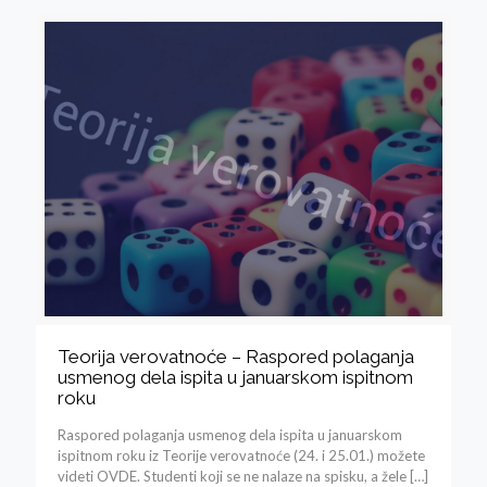
Teorija verovatnoće – Raspored polaganja
usmenog dela ispita u januarskom ispitnom
roku
Raspored polaganja usmenog dela ispita u januarskom
ispitnom roku iz Teorije verovatnoće (24. i 25.01.) možete
videti OVDE. Studenti koji se ne nalaze na spisku, a žele
[…]