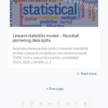
Linearni statistički modeli – Rezultati
pismenog dela ispita
Rezultate pismenog dela ispita iz Linearnih statističkih
modela u jaunarskom ispitnom roku možete preuzeti
OVDE. Uvid u radove biće održan u ponedeljak
20.01.2020. u 09:00h u
[…]
Read more
Prev page
1
2
3
4
5
6
7
8