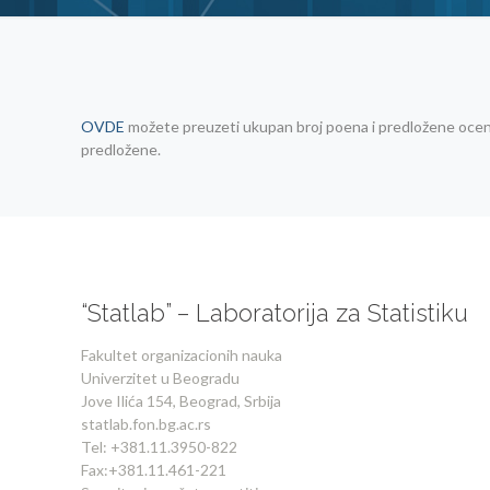
OVDE
možete preuzeti ukupan broj poena i predložene ocene 
predložene.
“Statlab” – Laboratorija za Statistiku
Fakultet organizacionih nauka
Univerzitet u Beogradu
Jove Ilića 154, Beograd, Srbija
statlab.fon.bg.ac.rs
Tel: +381.11.3950-822
Fax:+381.11.461-221