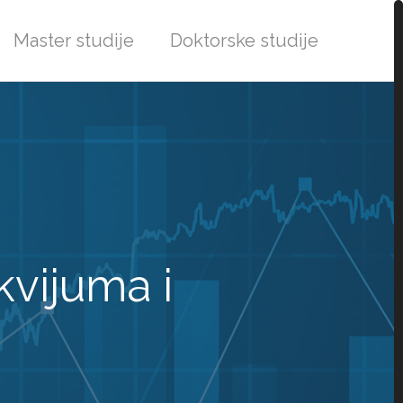
Master studije
Doktorske studije
kvijuma i