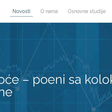
Novosti
O nama
Osnovne studije
oće – poeni sa kolo
ne