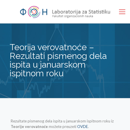
Teorija verovatnoće –
Rezultati pismenog dela
ispita u januarskom
ispitnom roku
Rezultate pismenog dela ispita u januarskom ispitnom roku iz
Teorije verovatnoće
možete preuzeti
OVDE
.