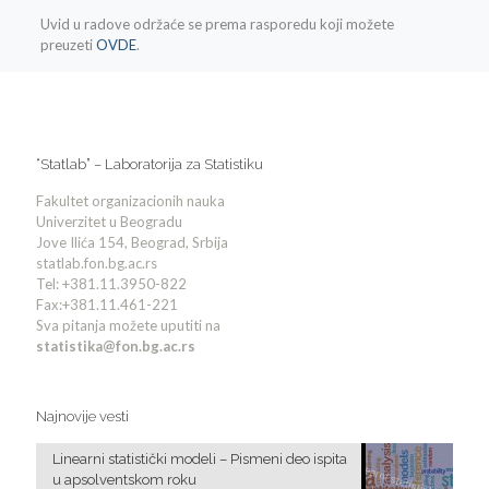
Uvid u radove održaće se prema rasporedu koji možete
preuzeti
OVDE
.
“Statlab” – Laboratorija za Statistiku
Fakultet organizacionih nauka
Univerzitet u Beogradu
Jove Ilića 154, Beograd, Srbija
statlab.fon.bg.ac.rs
Tel: +381.11.3950-822
Fax:+381.11.461-221
Sva pitanja možete uputiti na
statistika@fon.bg.ac.rs
Najnovije vesti
Linearni statistički modeli – Pismeni deo ispita
u apsolventskom roku