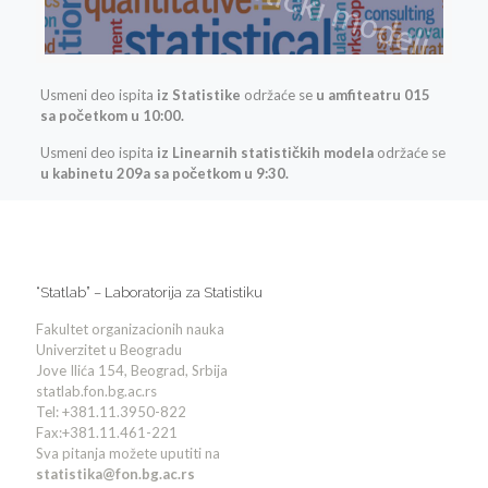
Usmeni deo ispita
iz Statistike
održaće se
u amfiteatru 015
sa početkom u 10:00.
Usmeni deo ispita
iz Linearnih statističkih modela
održaće se
u kabinetu 209a sa početkom u 9:30.
“Statlab” – Laboratorija za Statistiku
Fakultet organizacionih nauka
Univerzitet u Beogradu
Jove Ilića 154, Beograd, Srbija
statlab.fon.bg.ac.rs
Tel: +381.11.3950-822
Fax:+381.11.461-221
Sva pitanja možete uputiti na
statistika@fon.bg.ac.rs