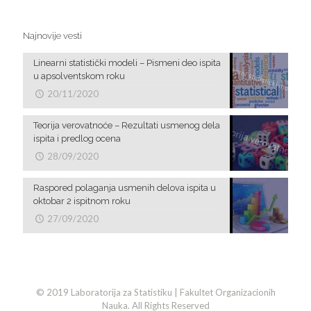
Najnovije vesti
Linearni statistički modeli – Pismeni deo ispita
u apsolventskom roku
20/11/2020
Teorija verovatnoće – Rezultati usmenog dela
ispita i predlog ocena
28/09/2020
Raspored polaganja usmenih delova ispita u
oktobar 2 ispitnom roku
27/09/2020
© 2019 Laboratorija za Statistiku | Fakultet Organizacionih
Nauka. All Rights Reserved