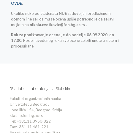
OVDE
.
Ukoliko neko od studenata
NIJE
zadovoljan predloženom
ocenom i ne želi da mu se ocena upiše potrebno je da se javi
mejlom na
nikola.cvetkovic@fon.bg.ac.rs
.
Rok za poništavanje ocene je do nedelje 06.09.2020. do
17:00.
Posle navedenog roka sve ocene će biti unete u sistem i
procesuirane.
“Statlab” – Laboratorija za Statistiku
Fakultet organizacionih nauka
Univerzitet u Beogradu
Jove Ilića 154, Beograd, Srbija
statlab.fon.bg.ac.rs
Tel: +381.11.3950-822
Fax:+381.11.461-221
Sva pitanja možete uputiti na