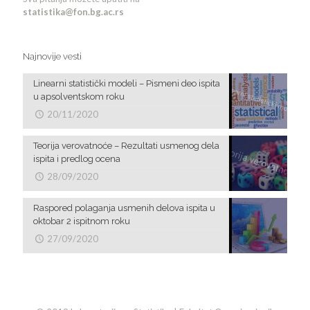
statistika@fon.bg.ac.rs
Najnovije vesti
Linearni statistički modeli – Pismeni deo ispita
u apsolventskom roku
20/11/2020
Teorija verovatnoće – Rezultati usmenog dela
ispita i predlog ocena
28/09/2020
Raspored polaganja usmenih delova ispita u
oktobar 2 ispitnom roku
27/09/2020