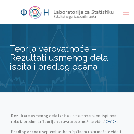
Teorija verovatnoće –
Rezultati usmenog dela
ispita i predlog ocena
Rezultate usmenog dela ispita
u septembarskom ispitnom
roku iz predmeta
Teorija verovatnoće
možete videti
OVDE
.
Predlog ocena
u septembarskom ispitnom roku možete videti